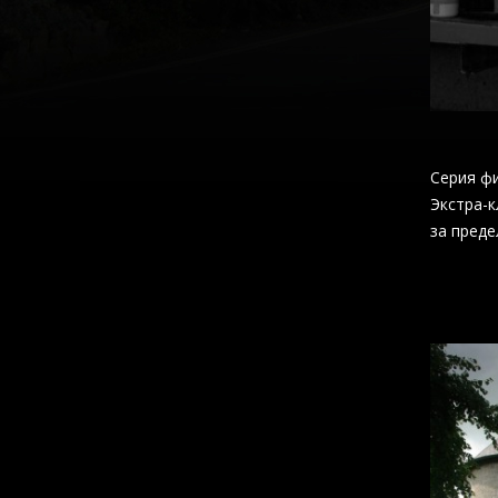
Серия фи
Экстра-к
за предел