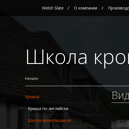
Welsh Slate
О компании
Производ
Школа кр
Начало
Вид
Кровля
Крыша по-английски
Школа кровельщиков