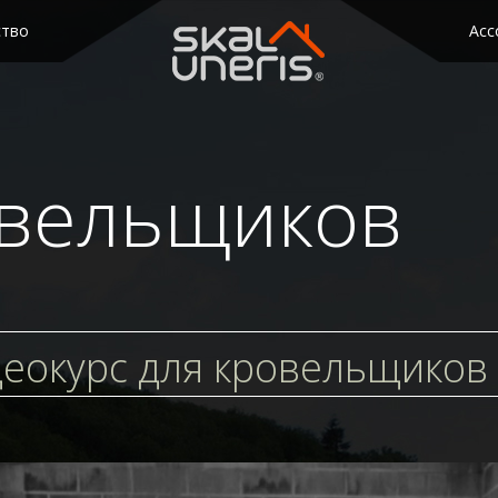
ство
Асс
овельщиков
еокурс для кровельщиков