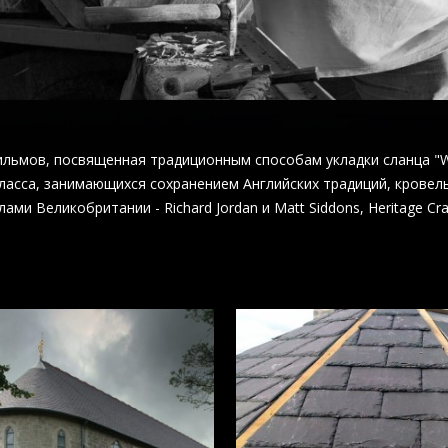
льмов, посвященная традиционным способам укладки сланца "We
ласса, занимающихся сохранением Английских традиций, кровел
ами Великобритании - Richard Jordan и Matt Siddons, Heritage Crafts