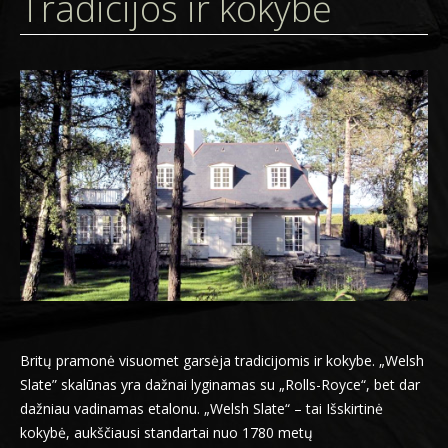
Tradicijos ir kokybė
SLATES
Britų pramonė visuomet garsėja tradicijomis ir kokybe. „Welsh
Slate” skalūnas yra dažnai lyginamas su „Rolls-Royce“, bet dar
dažniau vadinamas etalonu. „Welsh Slate“ – tai Išskirtinė
kokybė, aukščiausi standartai nuo 1780 metų