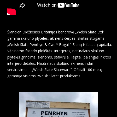
Šiandien Didžiosios Britanijos bendrovė „Welsh Slate Ltd“
gamina skalūno plyteles, akmens čerpes, skirtas stogams –
„Welsh Slate Penrhyn & Cwt Y Bugail“. Sienų ir fasadų apdaila.
Vėdinamo fasado plokštės. Interjeras, natūralaus skalūno
plytelės grindims, sienoms, stalviršiai, laiptai, palangės ir kitos
interjero detalės. Natūralaus skalūno akmens indai
serviravimui – „Welsh Slate Slateware”. Oficiali 100 metų
garantija visiems “Welsh Slate” produktams