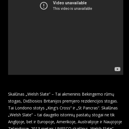
Skalūnas „Welsh Slate” – Tai akmeninis Bekingemo rūmų
stogas, Didžiosios Britanijos premjero rezidencijos stogas.
Tai Londono stotys „King's Cross“ ir „St Pancras“. Skalūnas
„Welsh Slate” – tai daugelio istorinių pastatų stogai ne tik
Anglijoje, bet ir Europoje, Amerikoje, Australijoje ir Naujojoje
Zelandijoje. 2013 metais UNESCO skalūnui „Welsh Slate”