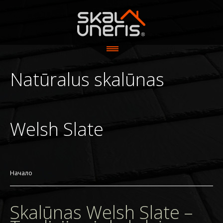
Natūralus skalūnas
Welsh Slate
О компании
Welsh Slate
Производство
Ассортимент
Начало
Галерея
Skalūnas Welsh Slate –
Контакты