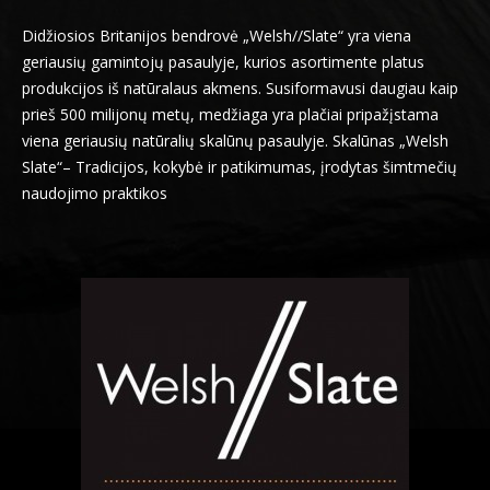
Didžiosios Britanijos bendrovė „Welsh//Slate“ yra viena
geriausių gamintojų pasaulyje, kurios asortimente platus
produkcijos iš natūralaus akmens. Susiformavusi daugiau kaip
prieš 500 milijonų metų, medžiaga yra plačiai pripažįstama
viena geriausių natūralių skalūnų pasaulyje. Skalūnas „Welsh
Slate“– Tradicijos, kokybė ir patikimumas, įrodytas šimtmečių
naudojimo praktikos