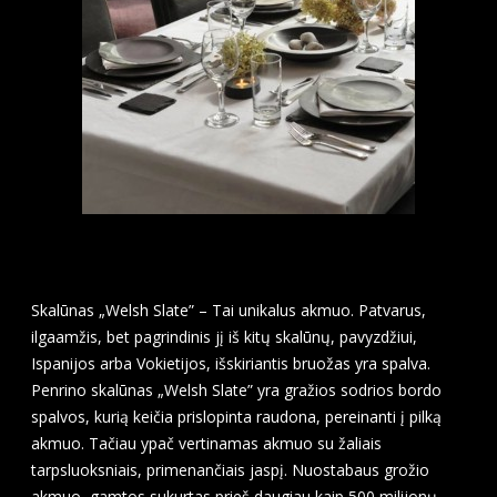
Skalūnas „Welsh Slate” – Tai unikalus akmuo. Patvarus,
ilgaamžis, bet pagrindinis jį iš kitų skalūnų, pavyzdžiui,
Ispanijos arba Vokietijos, išskiriantis bruožas yra spalva.
Penrino skalūnas „Welsh Slate” yra gražios sodrios bordo
spalvos, kurią keičia prislopinta raudona, pereinanti į pilką
akmuo. Tačiau ypač vertinamas akmuo su žaliais
tarpsluoksniais, primenančiais jaspį. Nuostabaus grožio
akmuo, gamtos sukurtas prieš daugiau kaip 500 milijonų