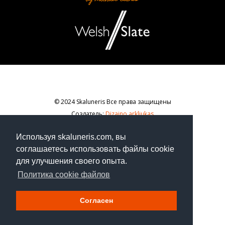
© 2024 Skaluneris Все права защищены
Создатель:
Dizaino arkliukas
Используя skaluneris.com, вы
SKALUNERIS, Elevatoriaus g. 28, Kėdainiai.
соглашаетесь использовать файлы cookie
+370 698 89 801,
info@skaluneris.com
для улучшения своего опыта.
Политика cookie файлов
Согласен